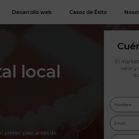
Desarrollo web
Casos de Éxito
Noso
Cuén
El market
al local
valor y
qu
 el primer paso antes de