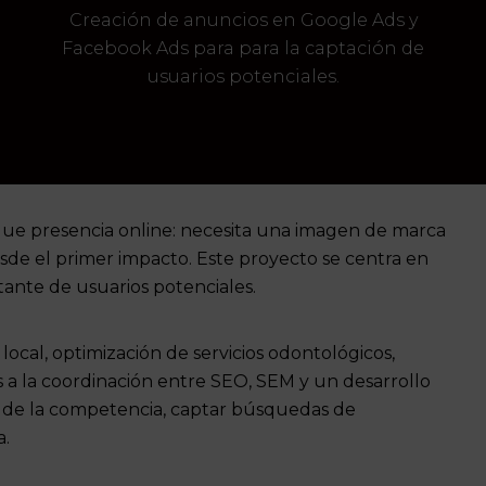
Creación de anuncios en Google Ads y
Facebook Ads para para la captación de
usuarios potenciales.
que presencia online: necesita una imagen de marca
esde el primer impacto. Este proyecto se centra en
stante de usuarios potenciales.
ocal, optimización de servicios odontológicos,
 a la coordinación entre
SEO
,
SEM
y un
desarrollo
se de la competencia, captar búsquedas de
a.