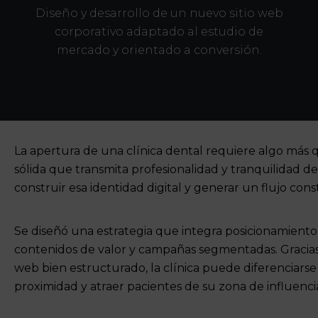
Diseño y desarrollo de un nuevo sitio web
corporativo adaptado al estudio de
mercado y orientado a conversión.
La apertura de una clínica dental requiere algo más 
sólida que transmita profesionalidad y tranquilidad d
construir esa identidad digital y generar un flujo con
Se diseñó una estrategia que integra posicionamiento l
contenidos de valor y campañas segmentadas. Gracias
web bien estructurado
, la clínica puede diferenciar
proximidad y atraer pacientes de su zona de influenci