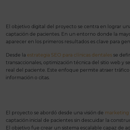
El objetivo digital del proyecto se centra en lograr una 
captación de pacientes. En un entorno donde la may
aparecer en los primeros resultados es clave para gene
Desde la
estrategia SEO para clínicas dentales
se defi
transaccionales, optimización técnica del sitio web y s
real del paciente. Este enfoque permite atraer tráfico c
información o citas.
El proyecto se abordó desde una visión de
marketing d
captación inicial de pacientes sin descuidar la constr
El objetivo fue crear un sistema escalable capaz de a