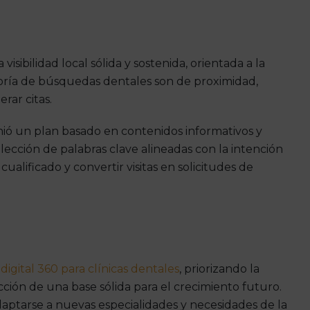
visibilidad local sólida y sostenida, orientada a la
oría de búsquedas dentales son de proximidad,
rar citas.
nió un plan basado en contenidos informativos y
elección de palabras clave alineadas con la intención
ualificado y convertir visitas en solicitudes de
igital 360 para clínicas dentales
, priorizando la
ucción de una base sólida para el crecimiento futuro.
daptarse a nuevas especialidades y necesidades de la