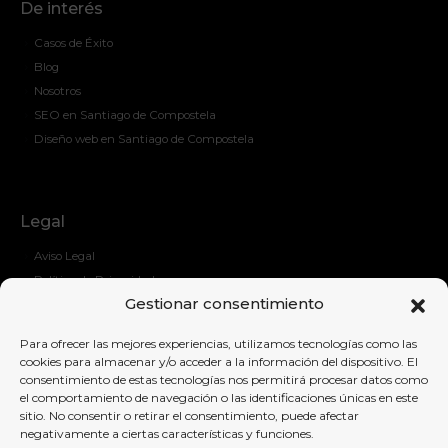
De interés
Casos de Éxito
Blog
Nosotros
SEO en Santiago de Compostela
Diseño web en Santiago de Compostela
Legal
Aviso Legal
Política de Privacidad
Gestionar consentimiento
Política de Cockies
Para ofrecer las mejores experiencias, utilizamos tecnologías como las
cookies para almacenar y/o acceder a la información del dispositivo. El
consentimiento de estas tecnologías nos permitirá procesar datos como
Contáctanos
el comportamiento de navegación o las identificaciones únicas en este
sitio. No consentir o retirar el consentimiento, puede afectar
contacto@ideassem.com
negativamente a ciertas características y funciones.