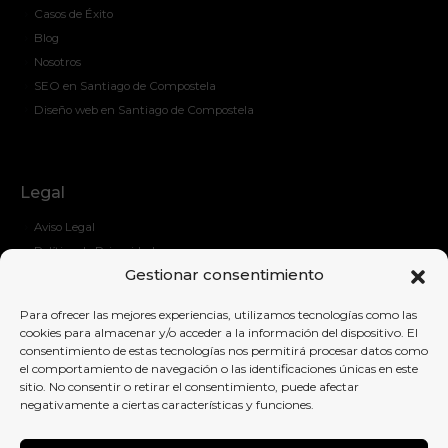
Casos de Éxito
Blog
Nosotros
SEO en Santiago de Compostela
Diseño web en Santiago de Compostela
Legal
Aviso Legal
Política de Privacidad
Gestionar consentimiento
Política de Cockies
Para ofrecer las mejores experiencias, utilizamos tecnologías como las
cookies para almacenar y/o acceder a la información del dispositivo. El
consentimiento de estas tecnologías nos permitirá procesar datos como
Contáctanos
el comportamiento de navegación o las identificaciones únicas en este
sitio. No consentir o retirar el consentimiento, puede afectar
contacto@ideassem.com
negativamente a ciertas características y funciones.