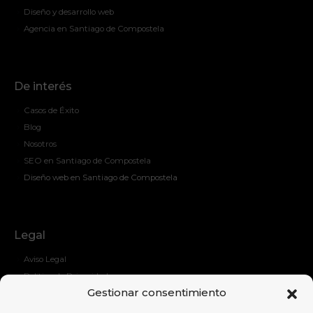
Diseño y desarrollo web
Agencia en Santiago de Compostela
De interés
Casos de Éxito
Blog
Nosotros
SEO en Santiago de Compostela
Diseño web en Santiago de Compostela
Legal
Aviso Legal
Política de Privacidad
Gestionar consentimiento
Política de Cockies